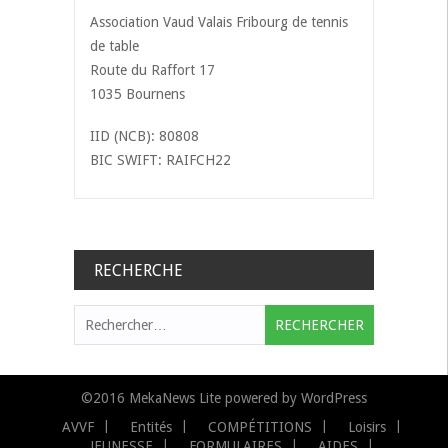
Association Vaud Valais Fribourg de tennis
de table
Route du Raffort 17
1035 Bournens
IID (NCB): 80808
BIC SWIFT: RAIFCH22
RECHERCHE
Rechercher :
©2016
MekaNews Lite
powered by
WordPress
AVVF
Entités
COMPÉTITIONS
Loisirs
JEUNESSE
FORMULAIRES
AIDES