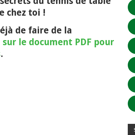
 secrets du tennis de table
 chez toi !
éjà de faire de la
e sur le document PDF pour
s
.