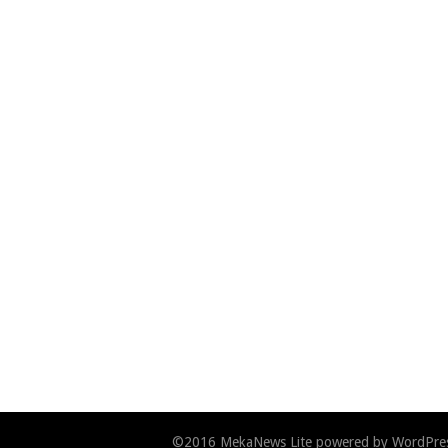
©2016
MekaNews Lite
powered by
WordPre