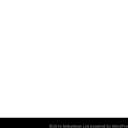
©2016
MekaNews Lite
powered by
WordPre