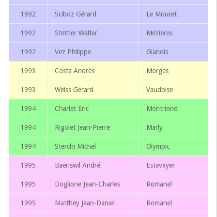
1992
Sciboz Gérard
Le Mouret
1992
Stettler Walter
Mézières
1992
Vez Philippe
Glanois
1993
Costa Andrès
Morges
1993
Weiss Gérard
Vaudoise
1994
Charlet Eric
Montriond
1994
Rigolet Jean-Pierre
Marly
1994
Sterchi Michel
Olympic
1995
Baeriswil André
Estavayer
1995
Doglione Jean-Charles
Romanel
1995
Matthey Jean-Daniel
Romanel