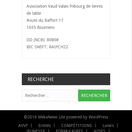
Association Vaud Valais Fribourg de tennis
de table
Route du Raffort 17
1035 Bournens
IID (NCB): 80808
BIC SWIFT: RAIFCH22
RECHERCHE
Rechercher :
©2016
MekaNews Lite
powered by
WordPress
AVVF
Entités
COMPÉTITIONS
Loisirs
JEUNESSE
FORMULAIRES
AIDES