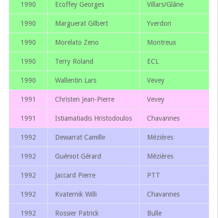
1990
Ecoffey Georges
Villars/Glâne
1990
Marguerat Gilbert
Yverdon
1990
Morelato Zeno
Montreux
1990
Terry Roland
ECL
1990
Wallentin Lars
Vevey
1991
Christen Jean-Pierre
Vevey
1991
Istiamatiadis Hristodoulos
Chavannes
1992
Dewarrat Camille
Mézières
1992
Guéniot Gérard
Mézières
1992
Jaccard Pierre
PTT
1992
Kvaternik Willi
Chavannes
1992
Rossier Patrick
Bulle