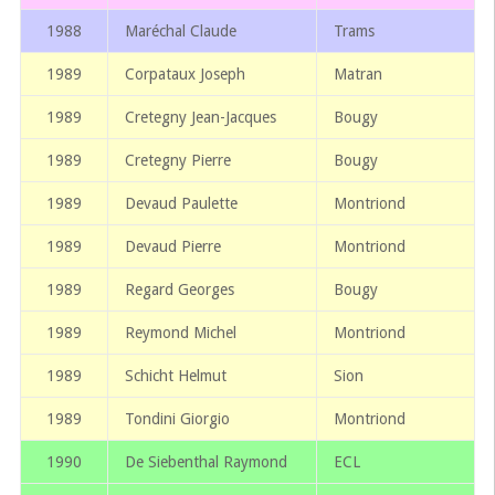
1988
Maréchal Claude
Trams
1989
Corpataux Joseph
Matran
1989
Cretegny Jean-Jacques
Bougy
1989
Cretegny Pierre
Bougy
1989
Devaud Paulette
Montriond
1989
Devaud Pierre
Montriond
1989
Regard Georges
Bougy
1989
Reymond Michel
Montriond
1989
Schicht Helmut
Sion
1989
Tondini Giorgio
Montriond
1990
De Siebenthal Raymond
ECL