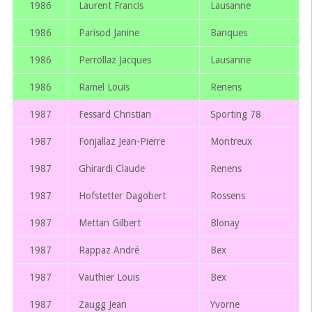
1986
Laurent Francis
Lausanne
1986
Parisod Janine
Banques
1986
Perrollaz Jacques
Lausanne
1986
Ramel Louis
Renens
1987
Fessard Christian
Sporting 78
1987
Fonjallaz Jean-Pierre
Montreux
1987
Ghirardi Claude
Renens
1987
Hofstetter Dagobert
Rossens
1987
Mettan Gilbert
Blonay
1987
Rappaz André
Bex
1987
Vauthier Louis
Bex
1987
Zaugg Jean
Yvorne