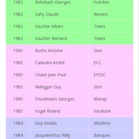
1982
Rohrbach Georges
Yverdon
1982
Sahy Claude
Renens
1982
Vaucher Albert
Trams
1982
Vaucher Bernard
Trams
1983
Buchs Antoine
Sion
1983
Calandra André
ECL
1983
Chave Jean-Paul
EPSIC
1983
Nidegger Guy
Sion
1983
Stoudmann Georges
Blonay
1983
Vogel Roland
Vaudoise
1984
Goy Imelda
Mézières
1984
Jacquemettaz Willy
Banques