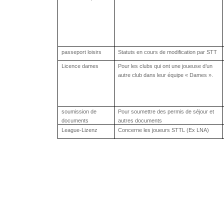
passeport
loisirs
Statuts en cours de modification par STT
Licence dames
Pour les clubs qui ont une joueuse d’un
autre club dans leur équipe « Dames ».
soumission
de
Pour soumettre des permis de séjour et
documents
autres documents
League-
Lizenz
Concerne les joueurs STTL (Ex LNA)