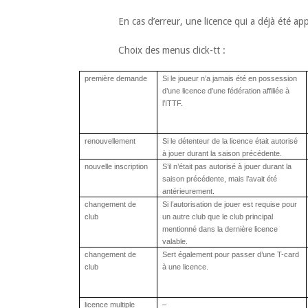
En cas d’erreur, une licence qui a déjà été a
Choix des menus click-tt :
première
demande
Si le joueur n’a jamais été en possession
d’une licence d’une fédération affiliée à
l’ITTF.
renouvellement
Si le détenteur de la licence était autorisé
à jouer durant la saison précédente.
nouvelle
inscription
S’il n’était pas autorisé à jouer durant la
saison précédente, mais l’avait été
antérieurement.
changement
de
Si l’autorisation de jouer est requise pour
club
un autre club que le club principal
mentionné dans la dernière licence
valable.
changement
de
Sert également pour passer d’une T-
card
club
à une licence.
licence
multiple
–