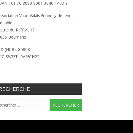
BAN : CH76 8080 8001 3840 1403 9
ssociation Vaud Valais Fribourg de tennis
e table
oute du Raffort 17
035 Bournens
ID (NCB): 80808
IC SWIFT: RAIFCH22
RECHERCHE
hercher :