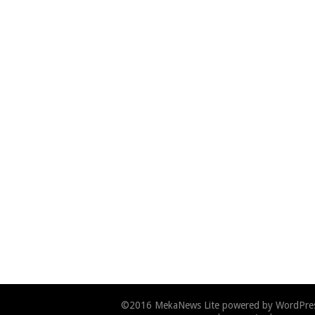
©2016
MekaNews Lite
powered by
WordPre