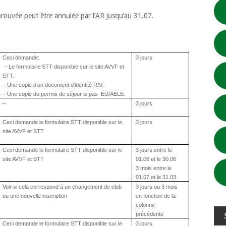
pprouvée peut être annulée par l’AR jusqu’au 31.07.
Ceci
demande:
3 jours
– Le formulaire STT disponible sur le site AVVF et
STT.
– Une copie d’un document d’identité R/V.
– Une copie du permis de séjour si pas EU/AELE.
–
3 jours
Ceci demande le formulaire STT disponible sur le
3 jours
site AVVF et STT
Ceci demande le formulaire STT disponible sur le
3 jours entre le
site AVVF et STT
01.06 et le 30.06
3 mois entre le
01.07 et le 31.03
Voir si cela correspond à un changement de club
3 jours ou 3 mois
ou une nouvelle inscription
en fonction de la
colonne
précédente
Ceci demande le formulaire STT disponible sur le
3 jours