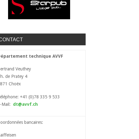
CONTACT
Département technique AVVF
ertrand Veuthey
h. de Pratey 4
871 Choëx
éléphone: +41 (0)78 335 9 533
-Mail:
dt@avvf.ch
oordonnées bancaires:
aiffeisen