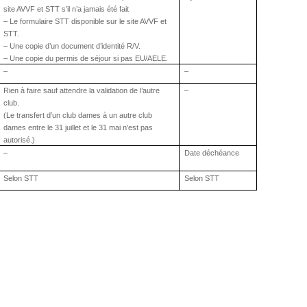
site AVVF et STT s’il n’a jamais été fait
– Le formulaire STT disponible sur le site AVVF et
STT.
– Une copie d’un document d’identité R/V.
– Une copie du permis de séjour si pas EU/AELE.
–
–
Rien à faire sauf attendre la validation de l’autre
–
club.
(Le transfert d’un club dames à un autre club
dames entre le 31 juillet et le 31 mai n’est pas
autorisé.)
–
Date déchéance
Selon STT
Selon STT