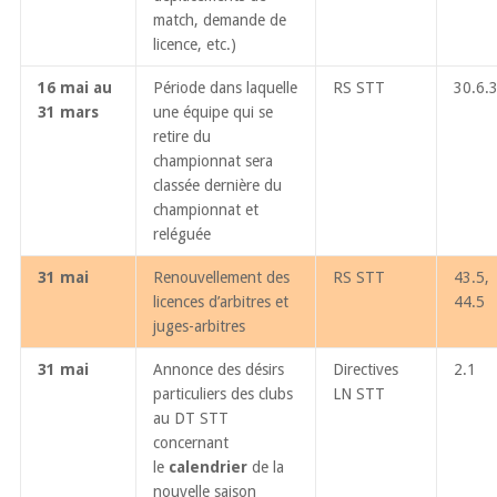
match, demande de
licence, etc.)
16 mai au
Période dans laquelle
RS STT
30.6.
31 mars
une équipe qui se
retire du
championnat sera
classée dernière du
championnat et
reléguée
31 mai
Renouvellement des
RS STT
43.5,
licences d’arbitres et
44.5
juges-arbitres
31 mai
Annonce des désirs
Directives
2.1
particuliers des clubs
LN STT
au DT STT
concernant
le
calendrier
de la
nouvelle saison