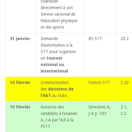
s’adresser
directement à son
Service cantonal de
l’éducation physique
et des sports
31 janvier
Demande
RS STT
20.2
d’autorisation à la
STT pour organiser
un
tournoi
national ou
international
15 février
Communication
Statuts STT
3.20
des
décisions de
l’AGT
au clubs
15 février
Annonce des
Directives A,
2.1,
candidats à l’examen
J-A p. 303
2.2
A, J-A par l’AR à la
FSTT