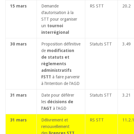
15 mars
Demande
RS STT
20.2
d’autorisation à la
STT pour organiser
un
tournoi
interrégional
30 mars
Proposition définitive
Statuts STT
3.49
de
modification
de statuts et
règlements
administratifs
FSTT
à faire parvenir
à l’intention de l’AGD
31 mars
Date pour déférer
Statuts STT
3.21
les
décisions de
l’AGT
à l’AGD
31 mars
Délivrement et
RS STT
11.2.
renouvellement
des
licences STT