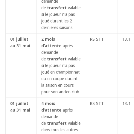
demande
de
transfert
valable
si le joueur n’a pas
joué durant les 2
dernières saisons
01 juillet
2 mois
RS STT
13.1
au 31 mai
d’attente
après
demande
de
transfert
valable
si le joueur n’a pas
joué en championnat
ou en coupe durant
la saison en cours
pour son ancien club
01 juillet
4 mois
RS STT
13.1
au 31 mai
d’attente
après
demande
de
transfert
valable
dans tous les autres