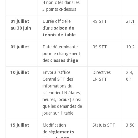
4 non cités dans les
3 points ci-dessus
01 juillet
Durée officielle
RS STT
21.1
au 30 juin
d’une
saison de
tennis de table
01 juillet
Date déterminante
RS STT
10.2
pour le changement
des
classes d’âge
10 juillet
Envoi à l’Office
Directives
2.4,
Central STT des
LN STT
6.1
informations du
calendrier LN (dates,
heures, locaux) ainsi
que les demandes de
jouer sur 1 table
15 juillet
Modification
Statuts STT
3.50
de
règlements