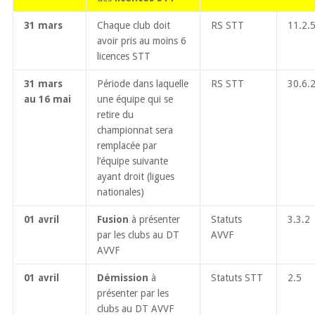
31 mars
Chaque club doit
RS STT
11.2.
avoir pris au moins 6
licences STT
31 mars
Période dans laquelle
RS STT
30.6.
au 16 mai
une équipe qui se
retire du
championnat sera
remplacée par
l’équipe suivante
ayant droit (ligues
nationales)
01 avril
Fusion
à présenter
Statuts
3.3.2
par les clubs au DT
AVVF
AVVF
01 avril
Démission
à
Statuts STT
2.5
présenter par les
clubs au DT AVVF