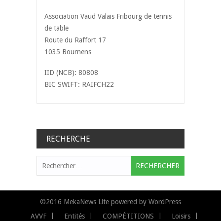
Association Vaud Valais Fribourg de tennis
de table
Route du Raffort 17
1035 Bournens
IID (NCB): 80808
BIC SWIFT: RAIFCH22
RECHERCHE
Rechercher :
©2016
MekaNews Lite
powered by
WordPress
AVVF
Entités
COMPÉTITIONS
Loisirs