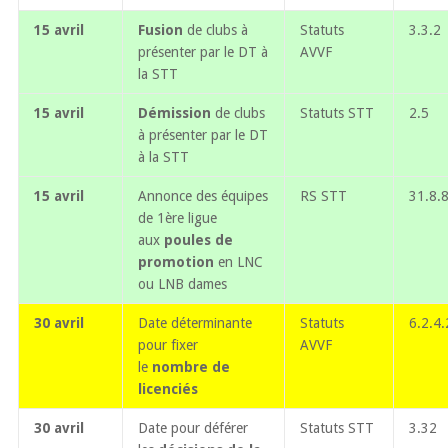
15 avril
Fusion
de clubs à
Statuts
3.3.2
présenter par le DT à
AVVF
la STT
15 avril
Démission
de clubs
Statuts STT
2.5
à présenter par le DT
à la STT
15 avril
Annonce des équipes
RS STT
31.8.
de 1ère ligue
aux
poules de
promotion
en LNC
ou LNB dames
30 avril
Date déterminante
Statuts
6.2.4.
pour fixer
AVVF
le
nombre de
licenciés
30 avril
Date pour déférer
Statuts STT
3.32