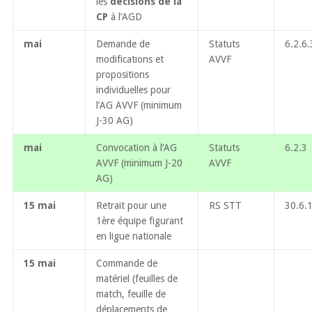
les
décisions de la
CP
à l’AGD
mai
Demande de
Statuts
6.2.6.
modifications et
AVVF
propositions
individuelles pour
l’AG AVVF (minimum
J-30 AG)
mai
Convocation à l’AG
Statuts
6.2.3
AVVF (minimum J-20
AVVF
AG)
15 mai
Retrait pour une
RS STT
30.6.
1ère équipe figurant
en ligue nationale
15 mai
Commande de
matériel (feuilles de
match, feuille de
déplacements de