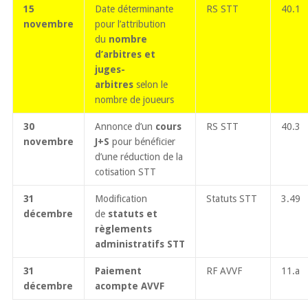
15
Date déterminante
RS STT
40.1
novembre
pour l’attribution
du
nombre
d’arbitres et
juges-
arbitres
selon le
nombre de joueurs
30
Annonce d’un
cours
RS STT
40.3
novembre
J+S
pour bénéficier
d’une réduction de la
cotisation STT
31
Modification
Statuts STT
3.49
décembre
de
statuts et
règlements
administratifs STT
31
Paiement
RF AVVF
11.a
décembre
acompte AVVF