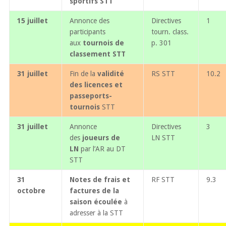
sportifs STT
15 juillet
Annonce des
Directives
1
participants
tourn. class.
aux
tournois de
p. 301
classement STT
31 juillet
Fin de la
validité
RS STT
10.2
des licences et
passeports-
tournois
STT
31 juillet
Annonce
Directives
3
des
joueurs de
LN STT
LN
par l’AR au DT
STT
31
Notes de frais et
RF STT
9.3
octobre
factures de la
saison écoulée
à
adresser à la STT