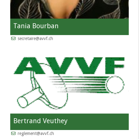
Tania Bourban
secretaire@avvf.ch
Bertrand Veuthey
reglement@avvf.ch