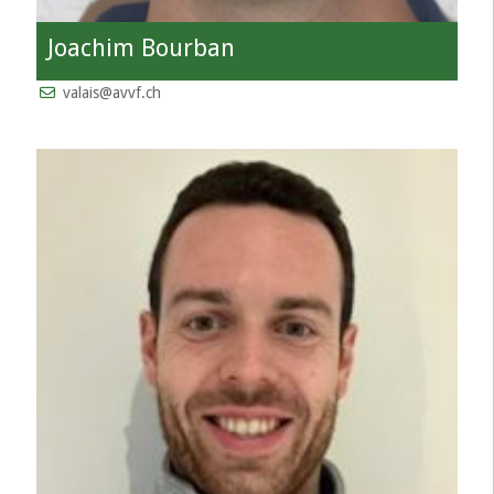
Joachim Bourban
valais@avvf.ch