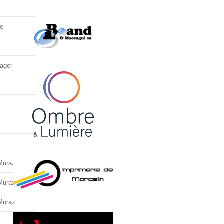
le
ager
Muraz
Muraz
Muraz