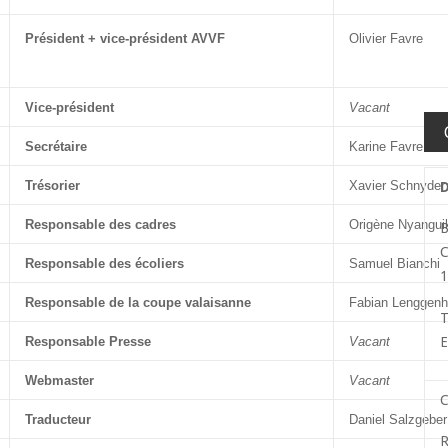
Président + vice-président AVVF
Olivier Favre
Vice-président
Vacant
Secrétaire
Karine Favre
Trésorier
Xavier Schnyder
Responsable des cadres
Origène Nyangui
B
C
Responsable des écoliers
Samuel Bianchi
1
Responsable de la coupe valaisanne
Fabian Lenggenh
T
Responsable Presse
Vacant
E
Webmaster
Vacant
C
Traducteur
Daniel Salzgeber
R