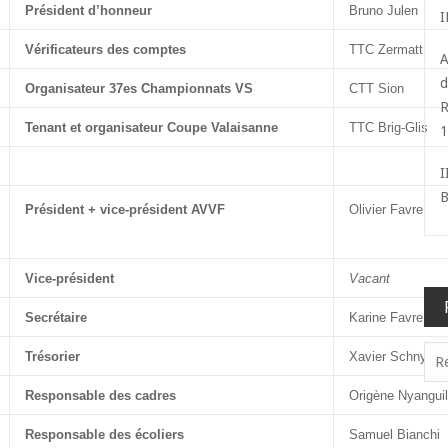
Président d’honneur
Bruno Julen
I
Vérificateurs des comptes
TTC Zermatt
A
d
Organisateur 37es Championnats VS
CTT Sion
R
Tenant et organisateur Coupe Valaisanne
TTC Brig-Glis
1
I
B
Président + vice-président AVVF
Olivier Favre
Vice-président
Vacant
Secrétaire
Karine Favre
Rec
Trésorier
Xavier Schnyder
Responsable des cadres
Origène Nyangui
Responsable des écoliers
Samuel Bianchi