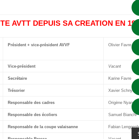
TE AVTT DEPUIS SA CREATION EN 19
Président + vice-président AVVF
Olivier Favre
Vice-président
Vacant
Secrétaire
Karine Favre
Trésorier
Xavier Schnyder
Responsable des cadres
Origène Nyangui
Responsable des écoliers
Samuel Bianchi
Responsable de la coupe valaisanne
Fabian Lenggenh
Responsable Presse
Vacant