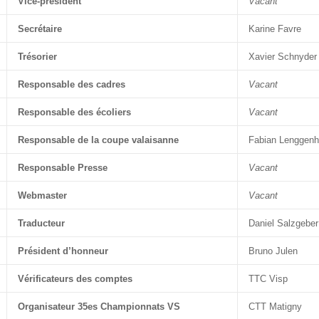
Vice-président
Vacant
Secrétaire
Karine Favre
Trésorier
Xavier Schnyder
Responsable des cadres
Vacant
Responsable des écoliers
Vacant
Responsable de la coupe valaisanne
Fabian Lenggenh
Responsable Presse
Vacant
Webmaster
Vacant
Traducteur
Daniel Salzgeber
Président d’honneur
Bruno Julen
Vérificateurs des comptes
TTC Visp
Organisateur 35es Championnats VS
CTT Matigny