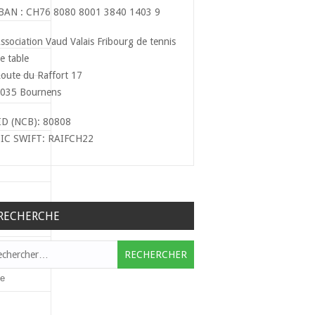
BAN : CH76 8080 8001 3840 1403 9
ssociation Vaud Valais Fribourg de tennis
e table
oute du Raffort 17
035 Bournens
ID (NCB): 80808
IC SWIFT: RAIFCH22
RECHERCHE
hercher :
le