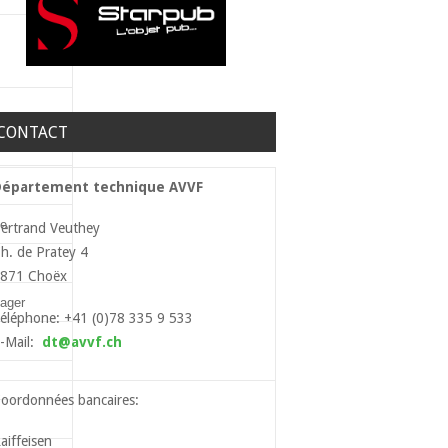
CONTACT
Département technique AVVF
le
ertrand Veuthey
h. de Pratey 4
871 Choëx
ager
éléphone: +41 (0)78 335 9 533
-Mail:
dt@avvf.ch
oordonnées bancaires:
aiffeisen