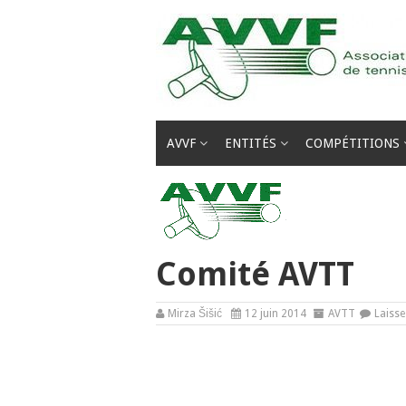
Passer
au
contenu
AVVF
ENTITÉS
COMPÉTITIONS
Comité AVTT
Mirza Šišić
12 juin 2014
AVTT
Laiss