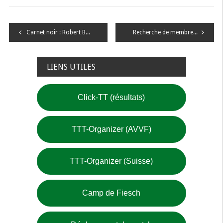
Navigation
Carnet noir : Robert Baselgia
Recherche de membres pour le Comité Central (CC) de STT
de
l’article
LIENS UTILES
Click-TT (résultats)
TTT-Organizer (AVVF)
TTT-Organizer (Suisse)
Camp de Fiesch