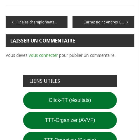
Navigation
Finales championnats Elite
Carnet noir : Andrès Costa
de
LAISSER UN COMMENTAIRE
l’article
Vous devez
vous connecter
pour publier un commentaire.
LIENS UTILES
Click-TT (résultats)
TTT-Organizer (AVVF)