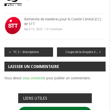
Recherche de membres pour le Comité Central (CC)
de STT
April 15, 2025
0 Comment
Navigation
TC 3 – Inscriptions
Coupe de la Gruyère 2023
de
LAISSER UN COMMENTAIRE
l’article
Vous devez
vous connecter
pour publier un commentaire.
LIENS UTILES