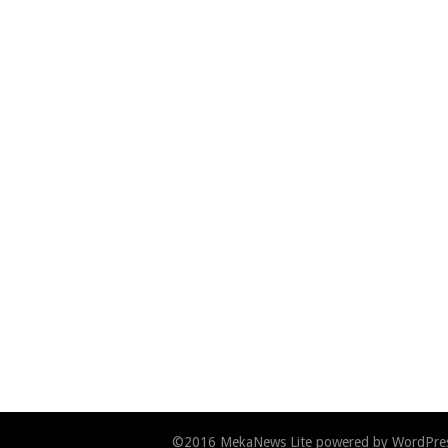
©2016
MekaNews Lite
powered by
WordPre