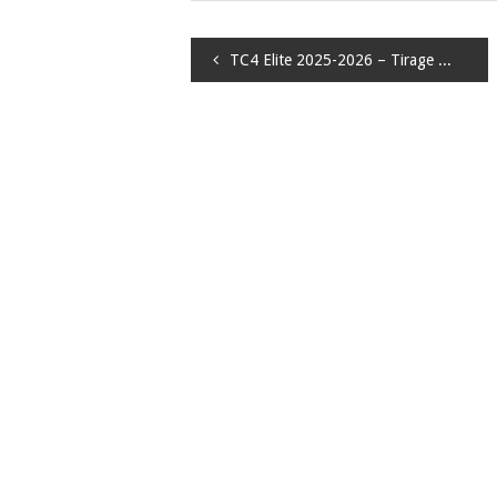
Navigation
TC4 Elite 2025-2026 – Tirage au sort
de
l’article